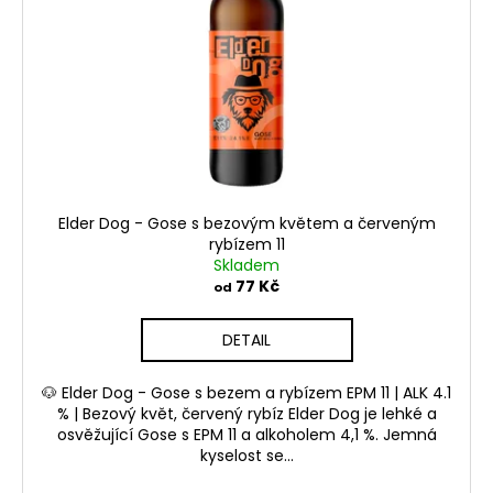
k
p
a
t
r
j
ů
o
í
d
t
u
?
k
t
ů
Elder Dog - Gose s bezovým květem a červeným
rybízem 11
HLEDAT
Skladem
77 Kč
od
DETAIL
🐶 Elder Dog - Gose s bezem a rybízem EPM 11 | ALK 4.1
% | Bezový květ, červený rybíz Elder Dog je lehké a
osvěžující Gose s EPM 11 a alkoholem 4,1 %. Jemná
kyselost se...