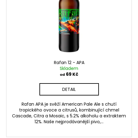
k
p
a
t
r
j
ů
o
í
d
t
u
?
k
t
ů
Rafan 12 - APA
Skladem
HLEDAT
69 Kč
od
DETAIL
Rafan APA je svěží American Pale Ale s chutí
tropického ovoce a citrusů, kombinující chmel
Cascade, Citra a Mosaic, s 5.2% alkoholu a extraktem
12%. Naše nejprodávanější pivo,...